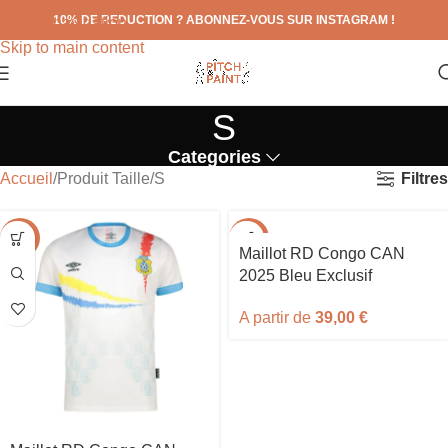
10% DE REDUCTION ? ABONNEZ-VOUS SUR INSTAGRAM !
Skip to navigation
Skip to main content
S
Categories
Filtres
Accueil
Produit Taille
S
-61%
-61%
Maillot RD Congo CAN
2025 Bleu Exclusif
A partir de
39,00
€