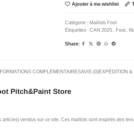
Ajouter à ma wishlist
T
Catégorie :
Maillots Foot
Étiquettes :
CAN 2025
,
Foot
,
Ma
Share:
NFORMATIONS COMPLÉMENTAIRES
AVIS (0)
EXPÉDITION &
oot Pitch&Paint Store
res articles) vendus sur ce site. Ces maillots sont inspirés des t