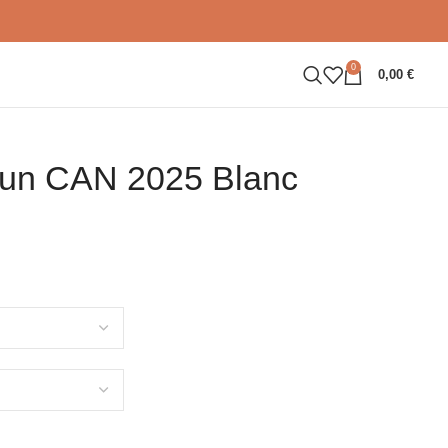
0
0,00
€
oun CAN 2025 Blanc