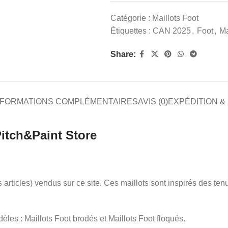
Catégorie :
Maillots Foot
Étiquettes :
CAN 2025
,
Foot
,
Ma
Share:
NFORMATIONS COMPLÉMENTAIRES
AVIS (0)
EXPÉDITION &
Pitch&Paint Store
res articles) vendus sur ce site. Ces maillots sont inspirés des t
les : Maillots Foot brodés et Maillots Foot floqués.