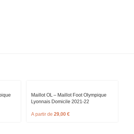
pique
Maillot OL – Maillot Foot Olympique
Ma
Lyonnais Domicile 2021-22
Ge
A partir de
29,00
€
A 