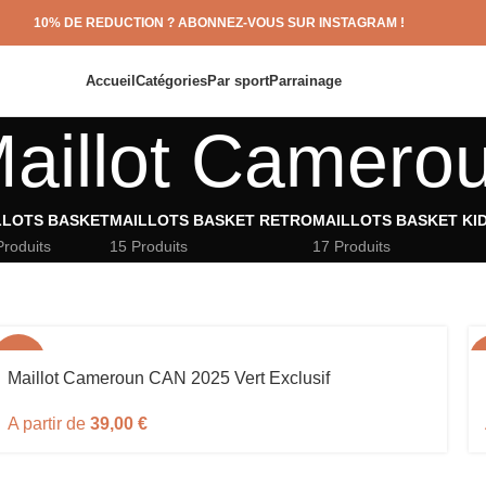
10% DE REDUCTION ? ABONNEZ-VOUS SUR INSTAGRAM !
Accueil
Catégories
Par sport
Parrainage
aillot Camero
LLOTS BASKET
MAILLOTS BASKET RETRO
MAILLOTS BASKET KI
Produits
15 Produits
17 Produits
-61%
Maillot Cameroun CAN 2025 Vert Exclusif
A partir de
39,00
€