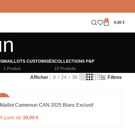
0
0,00
€
un
DS
MAILLOTS CUSTOMISÉS
COLLECTIONS P&P
1 Produit
10 Produits
Filtres
Afficher
9
24
36
-61%
Maillot Cameroun CAN 2025 Blanc Exclusif
A partir de
39,00
€