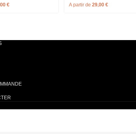
,00
€
A partir de
29,00
€
S
OMMANDE
CTER