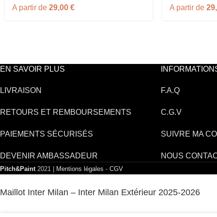
A partir de
29,00
€
A partir de
29
EN SAVOIR PLUS
INFORMATION
LIVRAISON
F.A.Q
RETOURS ET REMBOURSEMENTS
C.G.V
PAIEMENTS SÉCURISÉS
SUIVRE MA C
DEVENIR AMBASSADEUR
NOUS CONTA
Pitch&Paint
2021 |
Mentions légales
-
CGV
Maillot Inter Milan – Inter Milan Extérieur 2025-2026