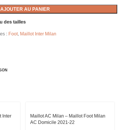
AJOUTER AU PANIER
u des tailles
tes :
Foot
,
Maillot Inter Milan
ISON
 Inter
Maillot AC Milan – Maillot Foot Milan
Ma
AC Domicile 2021-22
de