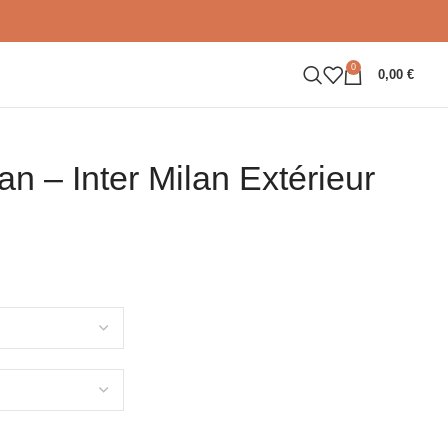
0
0,00
€
lan – Inter Milan Extérieur