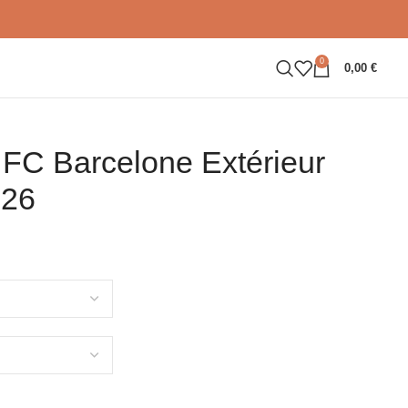
0
0,00
€
– FC Barcelone Extérieur
026