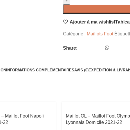
Ajouter à ma wishlist
Tablea
Catégorie :
Maillots Foot
Étiquet
Share:
ION
INFORMATIONS COMPLÉMENTAIRES
AVIS (0)
EXPÉDITION & LIVRA
 – Maillot Foot Napoli
Maillot OL – Maillot Foot Olym
1-22
Lyonnais Domicile 2021-22