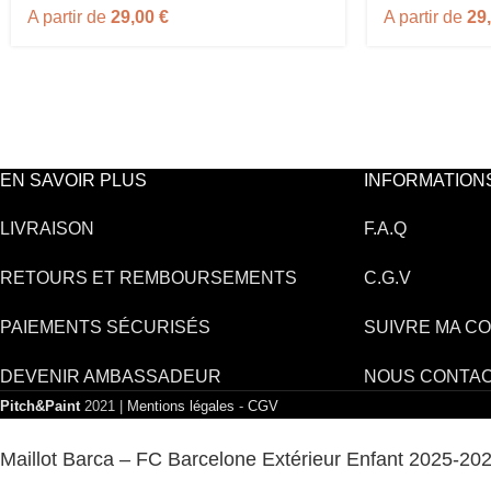
A partir de
29,00
€
A partir de
29
EN SAVOIR PLUS
INFORMATION
LIVRAISON
F.A.Q
RETOURS ET REMBOURSEMENTS
C.G.V
PAIEMENTS SÉCURISÉS
SUIVRE MA C
DEVENIR AMBASSADEUR
NOUS CONTA
Pitch&Paint
2021 |
Mentions légales
-
CGV
Maillot Barca – FC Barcelone Extérieur Enfant 2025-20