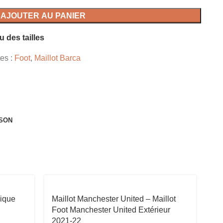
AJOUTER AU PANIER
u des tailles
tes :
Foot
,
Maillot Barca
ISON
pique
Maillot Manchester United – Maillot
Ma
Foot Manchester United Extérieur
Li
2021-22