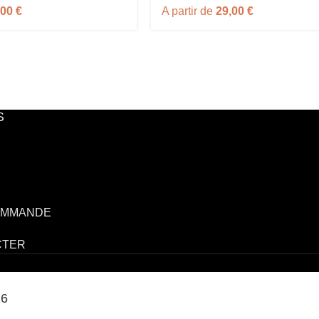
,00
€
A partir de
29,00
€
S
OMMANDE
CTER
26