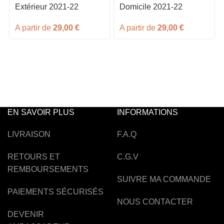
Extérieur 2021-22
Domicile 2021-22
A partir de
29,00
€
A partir de
29,00
€
EN SAVOIR PLUS
INFORMATIONS
LIVRAISON
F.A.Q
RETOURS ET
C.G.V
REMBOURSEMENTS
SUIVRE MA COMMANDE
PAIEMENTS SÉCURISÉS
NOUS CONTACTER
DEVENIR