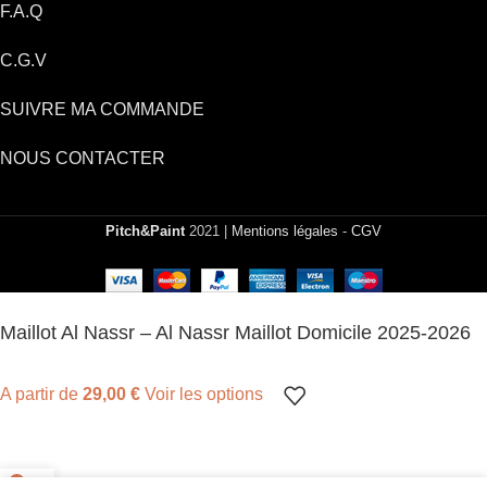
F.A.Q
C.G.V
SUIVRE MA COMMANDE
NOUS CONTACTER
Pitch&Paint
2021 |
Mentions légales
-
CGV
Maillot Al Nassr – Al Nassr Maillot Domicile 2025-2026
A partir de
29,00
€
Voir les options
0