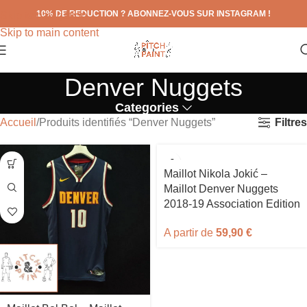
10% DE REDUCTION ? ABONNEZ-VOUS SUR INSTAGRAM !
Skip to navigation
Skip to main content
Denver Nuggets
Categories
Filtres
Accueil
Produits identifiés “Denver Nuggets”
Maillot Nikola Jokić –
Maillot Denver Nuggets
2018-19 Association Edition
A partir de
59,90
€