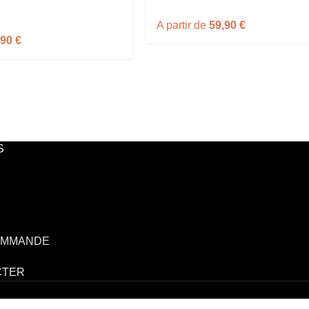
A partir de
59,90
€
,90
€
S
OMMANDE
CTER