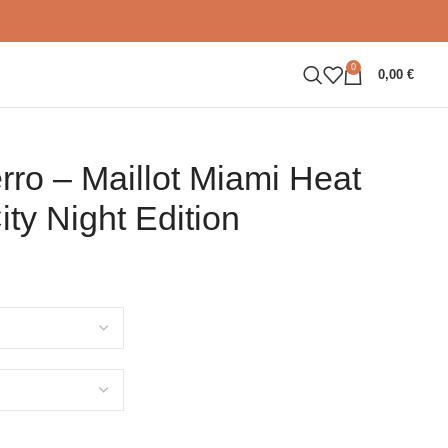
0
0,00
€
erro – Maillot Miami Heat
ty Night Edition