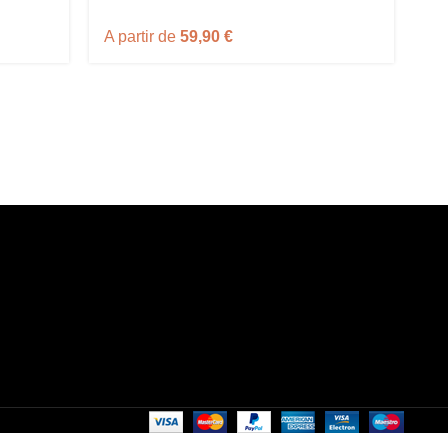
Ha
A partir de
59,90
€
A 