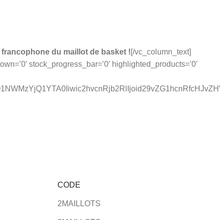
francophone du maillot de basket !
[/vc_column_text]
n=’0′ stock_progress_bar=’0′ highlighted_products=’0′
1NWMzYjQ1YTA0Iiwic2hvcnRjb2RlIjoid29vZG1hcnRfcHJvZH
CODE
2MAILLOTS