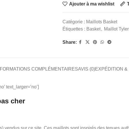
Ajouter à ma wishlist
T
Catégorie :
Maillots Basket
Étiquettes :
Basket
,
Maillot Tyle
Share:
NFORMATIONS COMPLÉMENTAIRES
AVIS (0)
EXPÉDITION &
’ text_larger=’no’]
pas cher
icles) vendus sur ce site. Ces maillots sont inspirés des tenues a