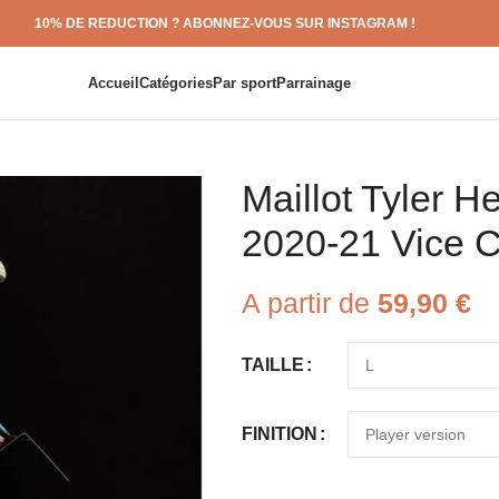
10% DE REDUCTION ? ABONNEZ-VOUS SUR INSTAGRAM !
Accueil
Catégories
Par sport
Parrainage
Maillot Tyler H
2020-21 Vice Ci
A partir de
59,90
€
TAILLE
FINITION