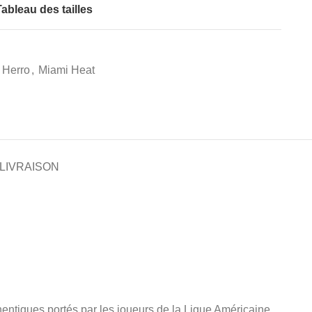
ableau des tailles
r Herro
,
Miami Heat
 LIVRAISON
uthentiques portés par les joueurs de la Ligue Américaine