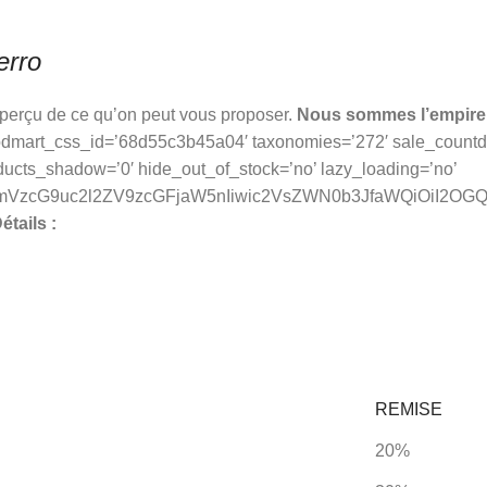
erro
aperçu de ce qu’on peut vous proposer.
Nous sommes l’empire 
dmart_css_id=’68d55c3b45a04′ taxonomies=’272′ sale_countdow
ducts_shadow=’0′ hide_out_of_stock=’no’ lazy_loading=’no’
fcmVzcG9uc2l2ZV9zcGFjaW5nIiwic2VsZWN0b3JfaWQiOiI2OGQ
étails :
REMISE
20%