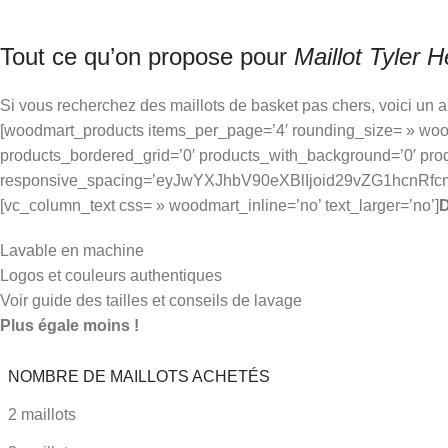
Tout ce qu’on propose pour
Maillot Tyler H
Si vous recherchez des maillots de basket pas chers, voici un 
[woodmart_products items_per_page=’4′ rounding_size= » woo
products_bordered_grid=’0′ products_with_background=’0′ pro
responsive_spacing=’eyJwYXJhbV90eXBlIjoid29vZG1hcnR
[vc_column_text css= » woodmart_inline=’no’ text_larger=’no’]
D
Lavable en machine
Logos et couleurs authentiques
Voir guide des tailles et conseils de lavage
Plus égale moins !
NOMBRE DE MAILLOTS ACHETÉS
2 maillots