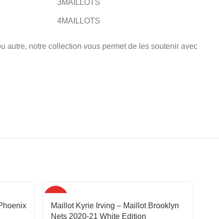
3MAILLOTS
4MAILLOTS
u autre, notre collection vous permet de les soutenir avec
HOT
HO
 Phoenix
Maillot Kyrie Irving – Maillot Brooklyn
Ma
Nets 2020-21 White Edition
Br