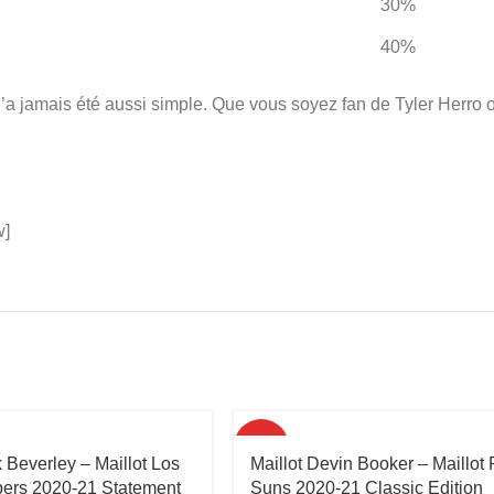
30%
40%
’a jamais été aussi simple. Que vous soyez fan de Tyler Herro o
w]
HOT
k Beverley – Maillot Los
Maillot Devin Booker – Maillot
pers 2020-21 Statement
Suns 2020-21 Classic Edition