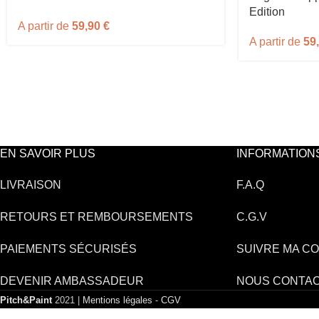
Edition
A partir de
59,90
€
A partir de
59
EN SAVOIR PLUS
INFORMATION
LIVRAISON
F.A.Q
RETOURS ET REMBOURSEMENTS
C.G.V
PAIEMENTS SÉCURISÉS
SUIVRE MA C
DEVENIR AMBASSADEUR
NOUS CONTA
Pitch&Paint
2021 |
Mentions légales
-
CGV