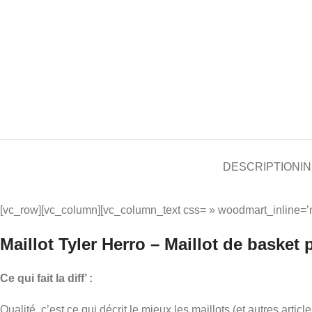
DESCRIPTION
I
[vc_row][vc_column][vc_column_text css= » woodmart_inline=’no
Maillot Tyler Herro – Maillot de basket 
Ce qui fait la diff’ :
Qualité, c’est ce qui décrit le mieux les maillots (et autres art