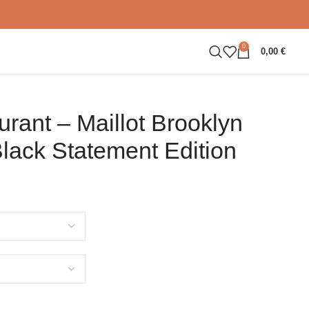
0
0,00
€
urant – Maillot Brooklyn
lack Statement Edition