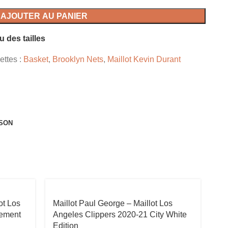
AJOUTER AU PANIER
u des tailles
ettes :
Basket
,
Brooklyn Nets
,
Maillot Kevin Durant
ISON
Hot
ot Los
Maillot Paul George – Maillot Los
tement
Angeles Clippers 2020-21 City White
Ma
Edition
Ha