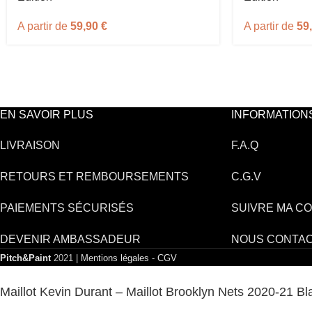
A partir de
59,90
€
A partir de
59
EN SAVOIR PLUS
INFORMATION
LIVRAISON
F.A.Q
RETOURS ET REMBOURSEMENTS
C.G.V
PAIEMENTS SÉCURISÉS
SUIVRE MA C
DEVENIR AMBASSADEUR
NOUS CONTA
Pitch&Paint
2021 |
Mentions légales
-
CGV
Maillot Kevin Durant – Maillot Brooklyn Nets 2020-21 Bl