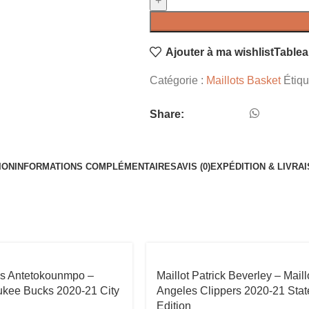
Ajouter à ma wishlist
Tablea
Catégorie :
Maillots Basket
Étiqu
Share:
ION
INFORMATIONS COMPLÉMENTAIRES
AVIS (0)
EXPÉDITION & LIVRA
nis Antetokounmpo –
Maillot Patrick Beverley – Maill
ukee Bucks 2020-21 City
Angeles Clippers 2020-21 Sta
Edition