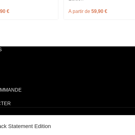
,90
€
A partir de
59,90
€
S
OMMANDE
CTER
ack Statement Edition