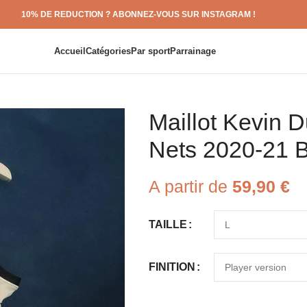
10% DE REDUCTION ? ABONNEZ-VOUS SUR INSTAGRAM !
Accueil
Catégories
Par sport
Parrainage
Maillot Kevin D
Nets 2020-21 B
A partir de
59,90
€
TAILLE
FINITION