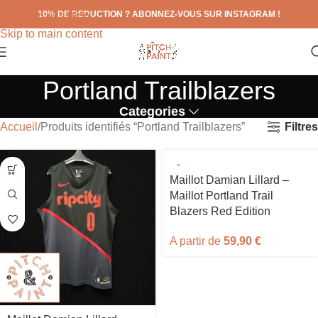
10% DE REDUCTION ? ABONNEZ-VOUS SUR INSTAGRAM !
Skip to navigation
Skip to main content
Portland Trailblazers
Categories
Filtres
Accueil
Produits identifiés “Portland Trailblazers”
Maillot Damian Lillard –
Maillot Portland Trail
Blazers Red Edition
A partir de
59,90
€