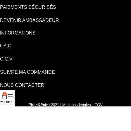
PAIEMENTS SÉCURISÉS
DEVENIR AMBASSADEUR
INFORMATIONS
F.A.Q
C.G.V
SUIVRE MA COMMANDE
NOUS CONTACTER
0
Panier
Menu
Pitch&Paint
2021 |
Mentions légales
-
CGV