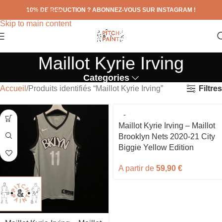
10% DE REDUCTION ? ABONNEZ-VOUS SUR INSTAGRAM !
Skip to navigation
Skip to main content
Maillot Kyrie Irving
Categories
Filtres
Accueil
Produits identifiés “Maillot Kyrie Irving”
Maillot Kyrie Irving – Maillot
Brooklyn Nets 2020-21 City
Biggie Yellow Edition
A partir de
59,90
€