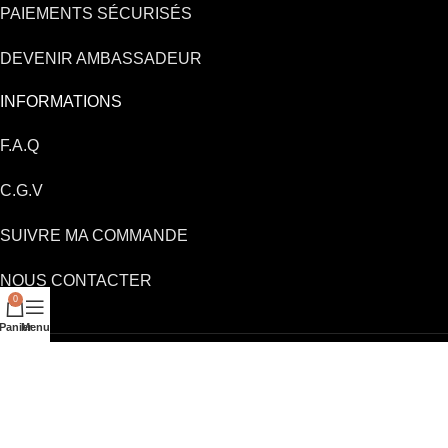
PAIEMENTS SÉCURISÉS
DEVENIR AMBASSADEUR
INFORMATIONS
F.A.Q
C.G.V
SUIVRE MA COMMANDE
NOUS CONTACTER
0
Panier
Menu
Pitch&Paint
2021 |
Mentions légales
-
CGV