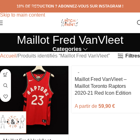
10% DE REDUCTION ? ABONNEZ-VOUS SUR INSTAGRAM !
Skip to navigation
Skip to main content
Maillot Fred VanVleet
Categories
Filtres
Accueil
Produits identifiés “Maillot Fred VanVleet”
Maillot Fred VanVleet –
Maillot Toronto Raptors
2020-21 Red Icon Edition
A partir de
59,90
€