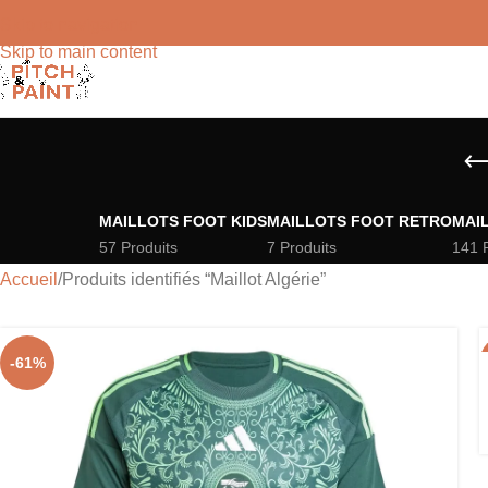
Skip to navigation
Skip to main content
MAILLOTS FOOT KIDS
MAILLOTS FOOT RETRO
MAI
57 Produits
7 Produits
141 
Accueil
Produits identifiés “Maillot Algérie”
-61%