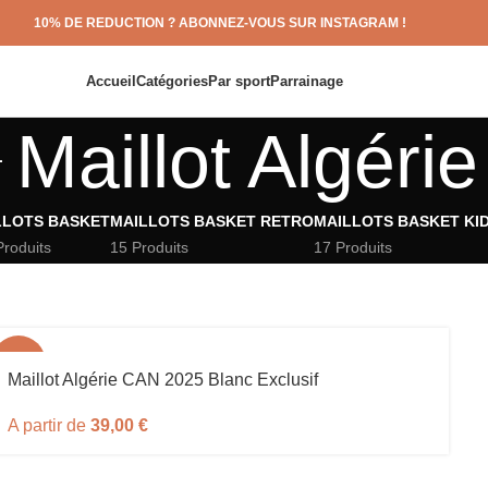
10% DE REDUCTION ? ABONNEZ-VOUS SUR INSTAGRAM !
Accueil
Catégories
Par sport
Parrainage
Maillot Algérie
LLOTS BASKET
MAILLOTS BASKET RETRO
MAILLOTS BASKET KI
Produits
15 Produits
17 Produits
-61%
Maillot Algérie CAN 2025 Blanc Exclusif
A partir de
39,00
€