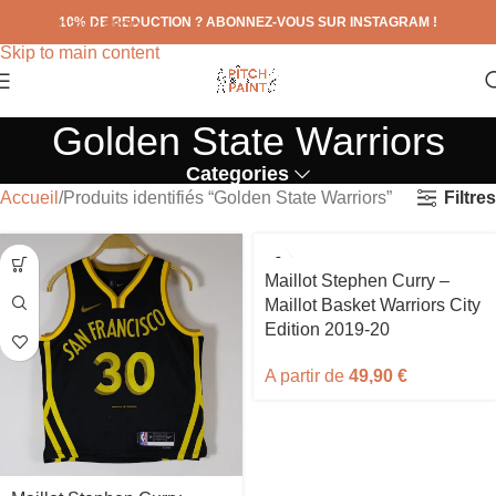
10% DE REDUCTION ? ABONNEZ-VOUS SUR INSTAGRAM !
Skip to navigation
Skip to main content
Golden State Warriors
Categories
Filtres
Accueil
Produits identifiés “Golden State Warriors”
Maillot Stephen Curry –
Maillot Basket Warriors City
Edition 2019-20
A partir de
49,90
€