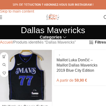
10% DE REDUCTION ? ABONNEZ-VOUS SUR INSTAGRAM !
Skip to navigation
Skip to main content
Dallas Mavericks
Categories
Filtres
Accueil
Produits identifiés “Dallas Mavericks”
Maillot Luka Dončić –
Maillot Dallas Mavericks
2019 Blue City Edition
A partir de
59,90
€