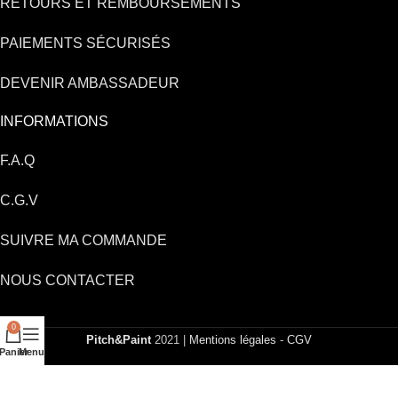
RETOURS ET REMBOURSEMENTS
PAIEMENTS SÉCURISÉS
DEVENIR AMBASSADEUR
INFORMATIONS
F.A.Q
C.G.V
SUIVRE MA COMMANDE
NOUS CONTACTER
0
Pitch&Paint
2021 |
Mentions légales
-
CGV
Panier
Menu