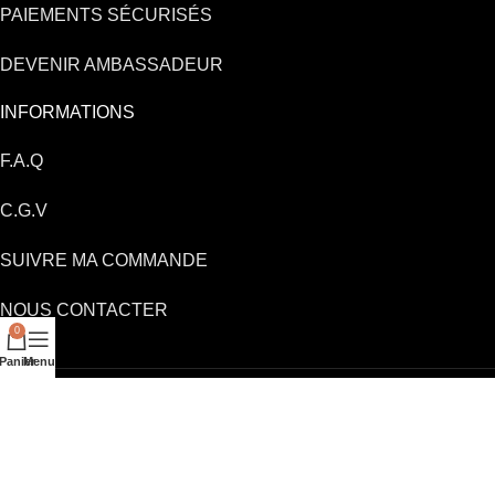
PAIEMENTS SÉCURISÉS
DEVENIR AMBASSADEUR
INFORMATIONS
F.A.Q
C.G.V
SUIVRE MA COMMANDE
NOUS CONTACTER
0
Panier
Menu
Pitch&Paint
2021 |
Mentions légales
-
CGV